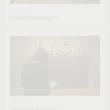
ERWACHSENE
Sonntagsführungen
ERWACHSENE
Liebieghaus erleben