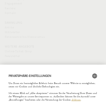
Engagement
Karriere
Kontakt
SAMMLUNG
Antike
Mittelalter
Renaissance bis Klassizismus
WEITERE ANGEBOTE
Online-Ticket-Shop
Newsletter
SOCIAL MEDIA
EXTERNE LINKS
Städelverein