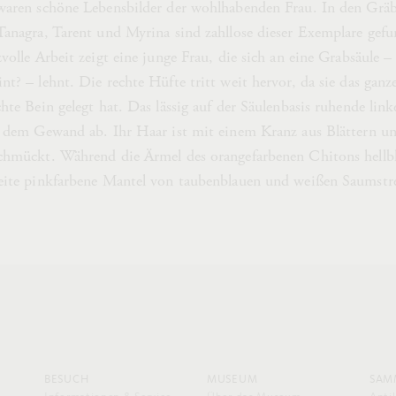
 waren schöne Lebensbilder der wohlhabenden Frau. In den Gräb
Tanagra, Tarent und Myrina sind zahllose dieser Exemplare gef
volle Arbeit zeigt eine junge Frau, die sich an eine Grabsäule – 
nt? – lehnt. Die rechte Hüfte tritt weit hervor, da sie das gan
hte Bein gelegt hat. Das lässig auf der Säulenbasis ruhende link
er dem Gewand ab. Ihr Haar ist mit einem Kranz aus Blättern 
schmückt. Während die Ärmel des orangefarbenen Chitons hellb
eite pinkfarbene Mantel von taubenblauen und weißen Saumstrei
BESUCH
MUSEUM
SAM