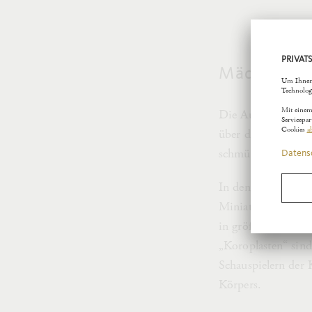
Mädchen a
Die Außenbereiche 
über die Generati
schmückten die In
In den Räumen der
Miniaturbildwerke.
in größerer Stückz
„Koroplasten“ sind
Schauspielern der
Körpers.