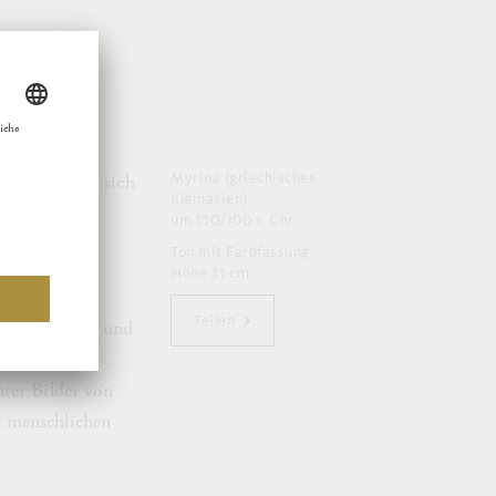
Myrina (griechisches
ädte füllten sich
Kleinasien)
 Bilder
um 130/100 v. Chr.
Ton mit Farbfassung
Höhe 31 cm
on geformte
Teilen
rmen gepresst und
en der
nter Bilder von
s menschlichen