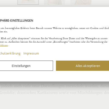
n einer Grabsäule
der Heiligtümer, Friedhöfe und Marktplätze der griechischen St
onen mit Hunderten von lebens- und überlebensgroßen Statuen.
nenwände der Säulenhallen und der Tempel.
 Privathäuser und den Kammern der Gräber fanden sich aus T
 Häufig wiederholen diese Statuetten, die in der Regel aus Fo
ahl produziert wurden, ihre großen Vorbilder. In den Werkstätt
 jedoch auch viele neue Darstellungen entwickelt worden, daru
 Komödie, drastischen Karikaturen sowie von Missbildungen de