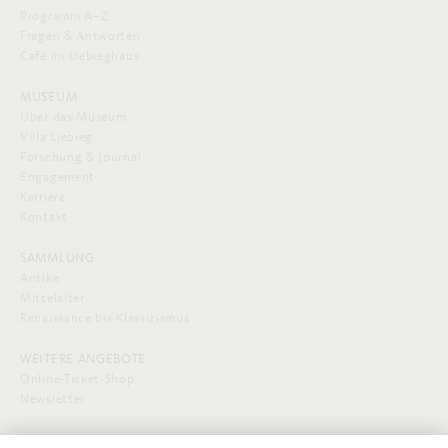
Programm A–Z
Fragen & Antworten
Café im Liebieghaus
MUSEUM
Über das Museum
Villa Liebieg
Forschung & Journal
Engagement
Karriere
Kontakt
SAMMLUNG
Antike
Mittelalter
Renaissance bis Klassizismus
WEITERE ANGEBOTE
Online-Ticket-Shop
Newsletter
SOCIAL MEDIA