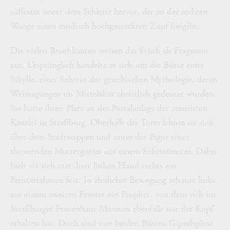
süffisant unter dem Schleier hervor, der an der rechten
Wange einen modisch hochgesteckten Zopf freigibt.
Die vielen Bruchkanten weisen das Stück als Fragment
aus. Ursprünglich handelte es sich um die Büste einer
Sibylle, einer Seherin der griechischen Mythologie, deren
Weissagungen im Mittelalter christlich gedeutet wurden.
Sie hatte ihren Platz an der Portalanlage der zerstörten
Kanzlei in Straßburg. Oberhalb des Tores lehnte sie sich
über dem Stadtwappen und unter der Figur einer
thronenden Muttergottes aus einem Scheinfenster. Dabei
hielt sie sich mit ihrer linken Hand rechts am
Fensterrahmen fest. In ähnlicher Bewegung schaute links
aus einem zweiten Fenster ein Prophet, von dem sich im
Straßburger Frauenhaus-Museum ebenfalls nur der Kopf
erhalten hat. Doch sind von beiden Büsten Gipsabgüsse