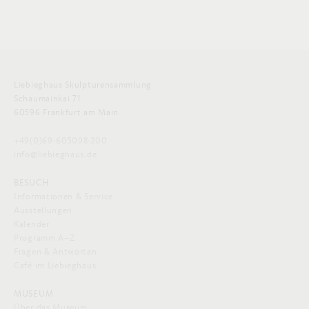
Liebieghaus Skulpturensammlung
Schaumainkai 71
60596 Frankfurt am Main
+49(0)69-605098-200
info@liebieghaus.de
BESUCH
Informationen & Service
Ausstellungen
Kalender
Programm A–Z
Fragen & Antworten
Café im Liebieghaus
MUSEUM
Über das Museum