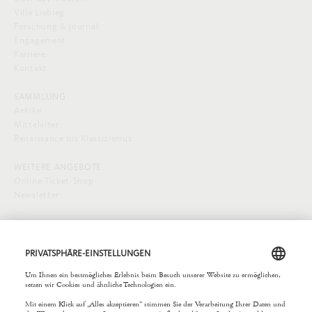
Villa Liebieg
Forschung & Journal
Engagement
Karriere
Kontakt
SAMMLUNG
Antike
Mittelalter
Renaissance bis Klassizismus
WEITERE ANGEBOTE
Online-Ticket-Shop
Newsletter
SOCIAL MEDIA
EXTERNE LINKS
Städelverein