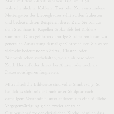
Maria mit dem Christusknaben. Die um 1050
wahrscheinlich in Koblenz, Trier oder Köln entstandene
Muttergottes des Liebieghauses zählt zu den frühesten
und bedeutendsten Beispielen dieser Zeit. Sie soll aus
dem Siechhaus in Kapellen-Stolzenfels bei Koblenz
stammen. Doch gehörten derartige Skulpturen kaum zur
generellen Ausstattung damaliger Gotteshäuser. Sie waren
vielmehr bedeutenderen Stifts-, Kloster- oder
Bischofskirchen vorbehalten, wo sie als besondere
Kultbilder auf oder direkt bei Altären oder auch als
Prozessionsfiguren fungierten.
Mittelalterliche Bildwerke sind voller Sinnbezüge. So
handelt es sich bei der Frankfurter Skulptur nach
damaligem Verständnis unter anderem um eine bildliche
Vergegenwärtigung gleich zweier zentraler
Glaubenslehrsätze der christlichen Kirche, nämlich dass