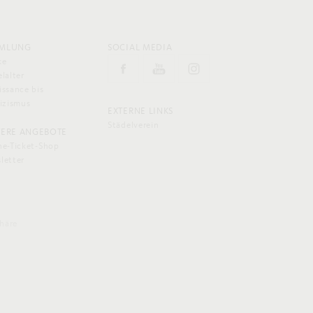
MLUNG
SOCIAL MEDIA
ke
lalter
issance bis
sizismus
EXTERNE LINKS
Städelverein
TERE ANGEBOTE
ne-Ticket-Shop
letter
phäre