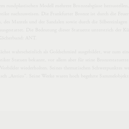
em rundplastischen Modell mehrere Bronzeabgüsse herzustellen, 
Antike nachzuweisen. Die Frankfurter Bronze ist durch die Feue
, des Mantels und der Sandalen sowie durch die Silbereinlagen
ausgestattet. Die Bedeutung dieser Statuette unterstrich der Kü
 Köcherband: ANT.
ächst wahrscheinlich als Goldschmied ausgebildet, war zum ein
tiker Statuen bekannt, vor allem aber für seine Bronzestatuette
Vorbilder wiederholten. Seines thematischen Schwerpunktes we
isch „Antico“. Seine Werke waren hoch begehrte Sammelobjekte 