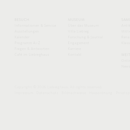
BESUCH
MUSEUM
SAM
Informationen & Service
Über das Museum
Anti
Ausstellungen
Villa Liebieg
Mitte
Kalender
Forschung & Journal
Rena
Programm A–Z
Engagement
Klas
Fragen & Antworten
Karriere
Café im Liebieghaus
Kontakt
WEI
Onli
News
Copyright © 2026 Liebieghaus. All rights reserved.
Impressum
Datenschutz
Bildnachweise
Hausordnung
Privats