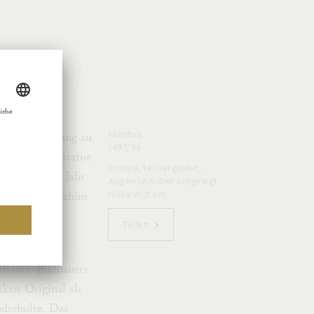
Mantua
hrer Ausgrabung zu
1497/98
große Marmorstatue
Bronze, teilvergoldet,
elvedere, im Jahr
Augen in Silber eingelegt
ieb Johann Joachim
Höhe 41,3 cm
 unter allen
Teilen
issance-Bildhauers
iken Original als
ederholte. Das