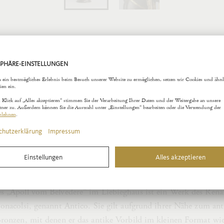
Belvedere
obo Alari Bonacolsi, genannt Antico
9 wurde in Rom eine Statue gefunden, die bereits kurz nach i
kulpturen der Antike überhaupt zählen sollte: die überlebens
ihrer Aufstellung im Statuenhof des Vatikans, dem sogenannten B
Apoll vom Belvedere“ bekannt. Noch im 18. Jahrhundert beschr
nder der Archäologie, die Statue als „höchstes Ideal der Kunst
ums“.
s „Apoll vom Belvedere“ im Liebieghaus ist ein Werk des Rena
Bonacolsi, genannt Antico. Sie gilt aufgrund ihrer Nähe zum ant
Bronzen, mit denen er das antike Vorbild im kleinen Format wi