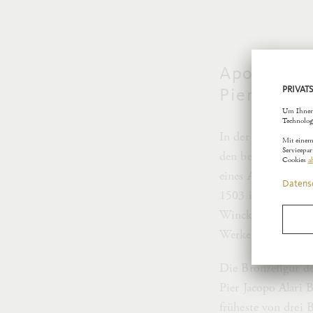
Apoll vom 
Pierre Jac
In der Zeit um 148
den berühmtesten S
eines Apoll. Seit 
1503 ist sie als „
Winckelmann, Begrü
Werken des Altert
Die Bronzefigur de
Pier Jacopo Alari 
früheste von drei 