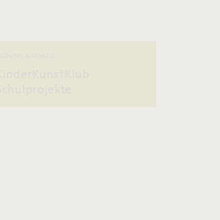
ILDUNG & SCHULE
KinderKunstKlub
Schulprojekte