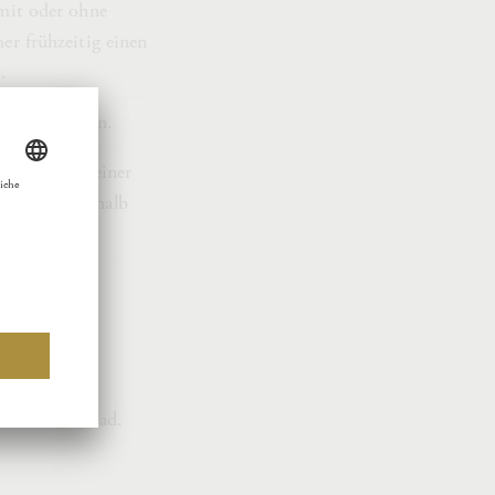
mit oder ohne
er frühzeitig einen
r
.
 180 Minuten.
ei Buchung einer
 Uhr (außerhalb
n zum Download.