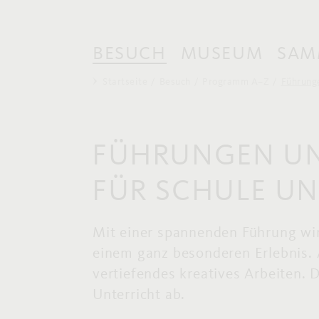
BESUCH
MUSEUM
SAM
Startseite
Besuch
Programm A–Z
Führunge
FÜHRUNGEN U
FÜR SCHULE UN
Mit einer spannenden Führung wi
einem ganz besonderen Erlebnis. 
vertiefendes kreatives Arbeiten.
Unterricht ab.