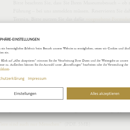
Bitte beachten Sie, dass Sie Ihren Museumsbesuch – ob 
Führung – bei uns anmelden müssen. Reservieren Sie dah
Termin. Bitte nutzen Sie das dafür
vorgesehene Formula
Führung 60 Minuten, Führung mit Workshop 120 bzw.
Schulklassen, Kindergarten- und Hortgruppen erhalten b
Führung auch dienstags und mittwochs Zugang ab 10.00
der regulären
Öffnungszeiten
).
MM
as Programm für Schulklassen, Kindergarten- und Hortgruppe
Tiere sind auch nur Menschen“
(PDF, 5MB)