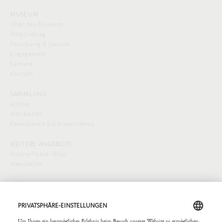
MUSEUM
Über das Museum
Villa Liebieg
Forschung & Journal
Engagement
Karriere
Kontakt
SAMMLUNG
Antike
Mittelalter
Renaissance bis Klassizismus
WEITERE ANGEBOTE
Online-Ticket-Shop
Newsletter
SOCIAL MEDIA