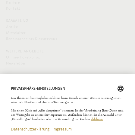
Karriere
Kontakt
SAMMLUNG
Antike
Mittelalter
Renaissance bis Klassizismus
WEITERE ANGEBOTE
Online-Ticket-Shop
Newsletter
SOCIAL MEDIA
EXTERNE LINKS
Städelverein
Copyright © 2026 Liebieghaus. All rights reserved.